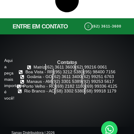
ENTRE EM CONTATO
(62) 3611-3600
Aqui
Contatos
a
Matriz
(62) 3611 3600
(62) 99216 0061
Boa Vista - RR
(95) 3212 5380
(95) 98400 7156
peça
Goiânia - GO
(62) 3611 3400
(62) 99251 6763
mais
Manaus - AM
(92) 3301 5389
(92) 99253 5617
importante
Porto Velho - RO
(69) 2182 1180
(69) 99336 4125
Rio Branco - AC
(68) 3302 5380
(68) 99918 1179
é
você!
Sanax Distribuidora | 2026