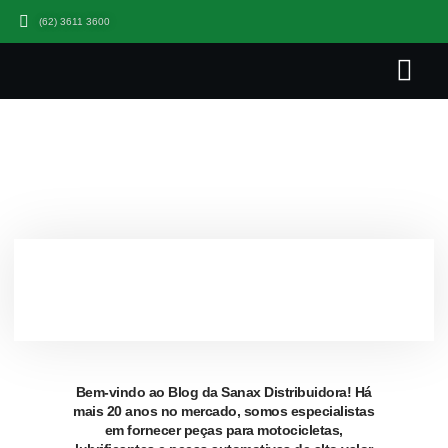
(62) 3611 3600
Quem somo
Seja Um Parceiro Sana
Trabalhe Co
BLOG
ETIQUETA: LUBRIFICANTES
Bem-vindo ao Blog da Sanax Distribuidora! Há
mais 20 anos no mercado, somos especialistas
em fornecer peças para motocicletas,