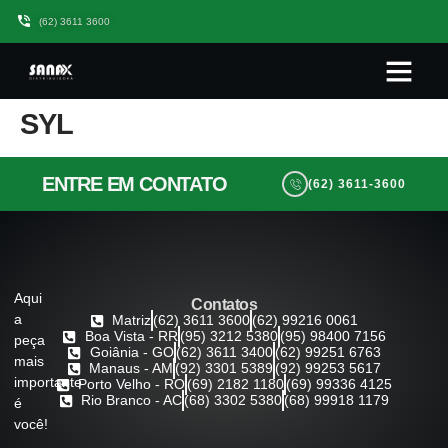
(62) 3611 3600
Quem somos
Seja Um Parceiro Sanax
Trabalhe Conos
SYL
ENTRE EM CONTATO
(62) 3611-3600
Aqui
Contatos
a
Matriz
(62) 3611 3600
(62) 99216 0061
Boa Vista - RR
(95) 3212 5380
(95) 98400 7156
peça
Goiânia - GO
(62) 3611 3400
(62) 99251 6763
mais
Manaus - AM
(92) 3301 5389
(92) 99253 5617
importante
Porto Velho - RO
(69) 2182 1180
(69) 99336 4125
Rio Branco - AC
(68) 3302 5380
(68) 99918 1179
é
você!