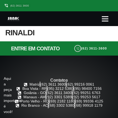
(62) 3611 3600
Quem somos
Seja Um Parceiro Sanax
Trabalhe Conos
RINALDI
ENTRE EM CONTATO
(62) 3611-3600
Aqui
Contatos
a
Matriz
(62) 3611 3600
(62) 99216 0061
Boa Vista - RR
(95) 3212 5380
(95) 98400 7156
peça
Goiânia - GO
(62) 3611 3400
(62) 99251 6763
mais
Manaus - AM
(92) 3301 5389
(92) 99253 5617
importante
Porto Velho - RO
(69) 2182 1180
(69) 99336 4125
Rio Branco - AC
(68) 3302 5380
(68) 99918 1179
é
você!