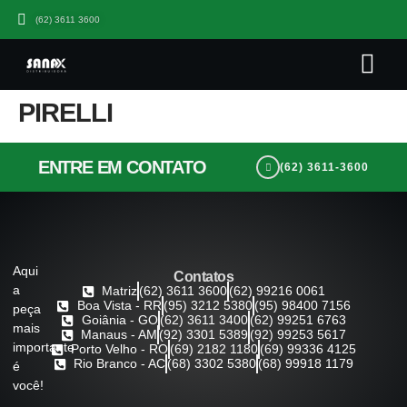
(62) 3611 3600
Quem somo
Seja Um Parceiro Sana
Trabalhe Co
PIRELLI
ENTRE EM CONTATO
(62) 3611-3600
Aqui
Contatos
a
Matriz
(62) 3611 3600
(62) 99216 0061
Boa Vista - RR
(95) 3212 5380
(95) 98400 7156
peça
Goiânia - GO
(62) 3611 3400
(62) 99251 6763
mais
Manaus - AM
(92) 3301 5389
(92) 99253 5617
importante
Porto Velho - RO
(69) 2182 1180
(69) 99336 4125
Rio Branco - AC
(68) 3302 5380
(68) 99918 1179
é
você!