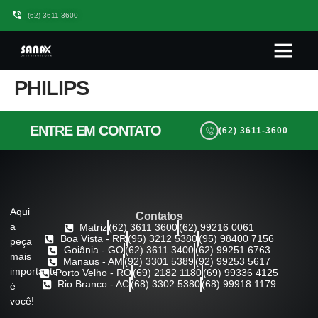
(62) 3611 3600
Quem somos
Seja Um Parceiro Sanax
Trabalhe Conos
PHILIPS
ENTRE EM CONTATO
(62) 3611-3600
Aqui
Contatos
a
Matriz
(62) 3611 3600
(62) 99216 0061
Boa Vista - RR
(95) 3212 5380
(95) 98400 7156
peça
Goiânia - GO
(62) 3611 3400
(62) 99251 6763
mais
Manaus - AM
(92) 3301 5389
(92) 99253 5617
importante
Porto Velho - RO
(69) 2182 1180
(69) 99336 4125
Rio Branco - AC
(68) 3302 5380
(68) 99918 1179
é
você!