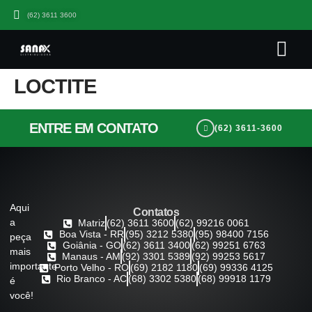
(62) 3611 3600
Quem somo
Seja Um Parceiro Sana
Trabalhe Co
LOCTITE
ENTRE EM CONTATO
(62) 3611-3600
Aqui
Contatos
a
Matriz
(62) 3611 3600
(62) 99216 0061
Boa Vista - RR
(95) 3212 5380
(95) 98400 7156
peça
Goiânia - GO
(62) 3611 3400
(62) 99251 6763
mais
Manaus - AM
(92) 3301 5389
(92) 99253 5617
importante
Porto Velho - RO
(69) 2182 1180
(69) 99336 4125
Rio Branco - AC
(68) 3302 5380
(68) 99918 1179
é
você!