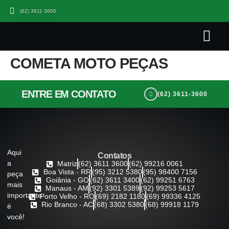
(62) 3611 3600
Quem somo
Seja Um Parceiro Sana
Trabalhe Co
COMETA MOTO PEÇAS
ENTRE EM CONTATO
(62) 3611-3600
Aqui
Contatos
a
Matriz
(62) 3611 3600
(62) 99216 0061
Boa Vista - RR
(95) 3212 5380
(95) 98400 7156
peça
Goiânia - GO
(62) 3611 3400
(62) 99251 6763
mais
Manaus - AM
(92) 3301 5389
(92) 99253 5617
importante
Porto Velho - RO
(69) 2182 1180
(69) 99336 4125
Rio Branco - AC
(68) 3302 5380
(68) 99918 1179
é
você!