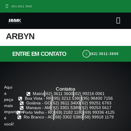
(62) 3611 3600
Quem somo
Seja Um Parceiro Sana
Trabalhe Co
ARBYN
ENTRE EM CONTATO
(62) 3611-3600
Aqui
Contatos
a
Matriz
(62) 3611 3600
(62) 99216 0061
Boa Vista - RR
(95) 3212 5380
(95) 98400 7156
peça
Goiânia - GO
(62) 3611 3400
(62) 99251 6763
mais
Manaus - AM
(92) 3301 5389
(92) 99253 5617
importante
Porto Velho - RO
(69) 2182 1180
(69) 99336 4125
Rio Branco - AC
(68) 3302 5380
(68) 99918 1179
é
você!